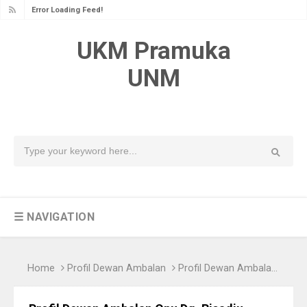
Error Loading Feed!
UKM Pramuka
UNM
☰ NAVIGATION
Home
Profil Dewan Ambalan
Profil Dewan Ambalan Opu Dg. Risadju Gugusdepan Kota Makassar 08-096 Pangkalan Universitas Negeri Makassar Masa Bakti 2023-2024