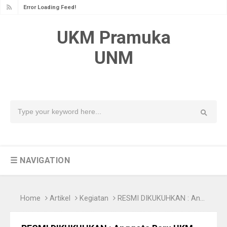
Error Loading Feed!
UKM Pramuka
UNM
☰ NAVIGATION
Home
Artikel
Kegiatan
RESMI DIKUKUHKAN : Anggota Baru UKM Pramuka UNM diberi Julukan Kakak Twins