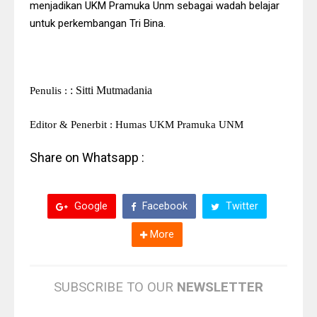
menjadikan UKM Pramuka Unm sebagai wadah belajar
untuk perkembangan Tri Bina.
: Sitti Mutmadania
P
enulis :
Editor & Penerbit : Humas UKM
Pramuka UNM
Share on Whatsapp :
Google
Facebook
Twitter
More
SUBSCRIBE TO OUR
NEWSLETTER