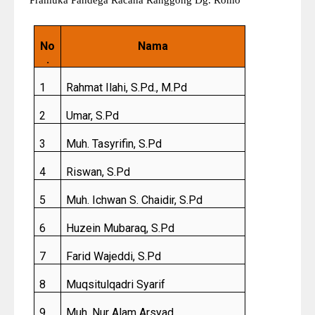
Pramuka Pandega Racana Ranggong Dg. Romo
No
Nama
.
1
Rahmat Ilahi, S.Pd., M.Pd
2
Umar, S.Pd
3
Muh. Tasyrifin, S.Pd
4
Riswan, S.Pd
5
Muh. Ichwan S. Chaidir, S.Pd
6
Huzein Mubaraq, S.Pd
7
Farid Wajeddi, S.Pd
8
Muqsitulqadri Syarif
9
Muh. Nur Alam Arsyad