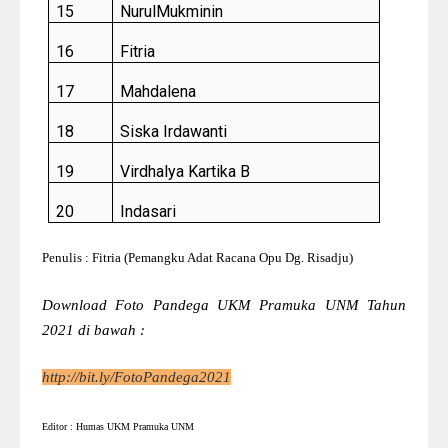
15
NurulMukminin
16
Fitria
17
Mahdalena
18
Siska Irdawanti
19
Virdhalya Kartika B
20
Indasari
Penulis : Fitria
(Pemangku Adat Racana Opu Dg. Risadju)
Download Foto Pandega UKM Pramuka UNM Tahun
2021 di bawah :
http://bit.ly/FotoPandega2021
Editor : Humas UKM Pramuka UNM