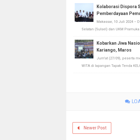
Kolaborasi Dispora
Pemberdayaan Pemud
Makassar, 10 Juli 2024 –
Selatan (Sulsel) dan UKM Pramuka 
Kobarkan Jiwa Nasio
Kariango, Maros
Jum'at (27/09), peserta m
WITA di lapangan Tapak Tenda KELOP
LOA
Newer Post