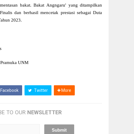
ementasan bakat. Bakat Angngaru' yang ditampilkan
alis dan berhasil mencetak prestasi sebagai Duta
Tahun 2023.
s
M Pramuka UNM
Facebook
Twitter
More
BE TO OUR
NEWSLETTER