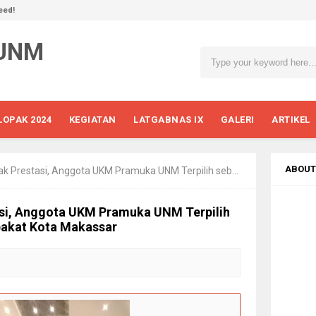
eed!
 UNM
LOPAK 2024
KEGIATAN
LATGABNAS IX
GALERI
ARTIKEL
ABOUT
i, Anggota UKM Pramuka UNM Terpilih sebagai Duta Remaja Berbakat Kota Makassar
si, Anggota UKM Pramuka UNM Terpilih
bakat Kota Makassar