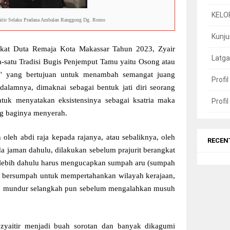
KELO
itir Selaku Pradana Ambalan Ranggong Dg. Romo
Kunj
akat Duta Remaja Kota Makassar Tahun 2023, Zyair
Latga
a-satu Tradisi Bugis Penjemput Tamu yaitu Osong atau
u' yang bertujuan untuk menambah semangat juang
Profi
dalamnya, dimaknai sebagai bentuk jati diri seorang
ntuk menyatakan eksistensinya sebagai ksatria maka
Profi
ang baginya menyerah.
n oleh abdi raja kepada rajanya, atau sebaliknya, oleh
RECEN
da jaman dahulu, dilakukan sebelum prajurit berangkat
terlebih dahulu harus mengucapkan sumpah aru (sumpah
rit bersumpah untuk mempertahankan wilayah kerajaan,
n mundur selangkah pun sebelum mengalahkan musuh
zyaitir menjadi buah sorotan dan banyak dikagumi