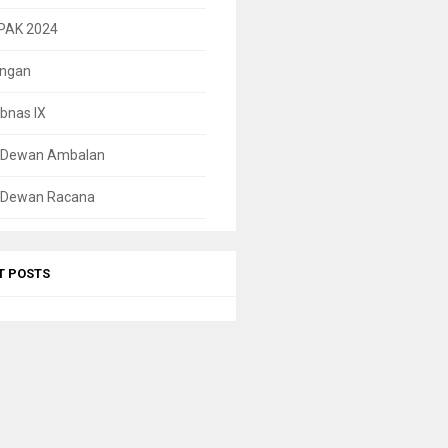
PAK 2024
ungan
bnas IX
l Dewan Ambalan
l Dewan Racana
T POSTS