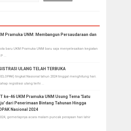
UKM Pramuka UNM: Membangun Persaudaraan dan
ta baru UKM Pramuka UNM baru saja menyelesaikan kegiatan
 ...
GISTRASI ULANG TELAH TERBUKA
OPAK) tingkat Nasional tahun 2024 tinggal menghitung hari.
ap registrasi ulang terhi ...
UT ke-46 UKM Pramuka UNM Usung Tema 'Satu
ju' dari Penerimaan Bintang Tahunan Hingga
OPAK Nasional 2024
24, gemerlapnya acara malam puncak perayaan hari lahir