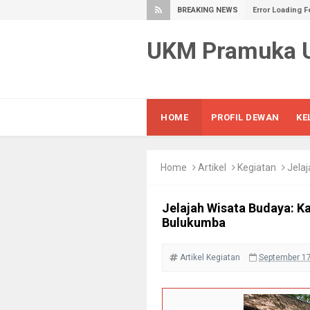
BREAKING NEWS
Error Loading F
UKM Pramuka
HOME
PROFIL DEWAN
KE
Home
Artikel
Kegiatan
Jelaja
Jelajah Wisata Budaya: 
Bulukumba
Artikel
Kegiatan
September 17