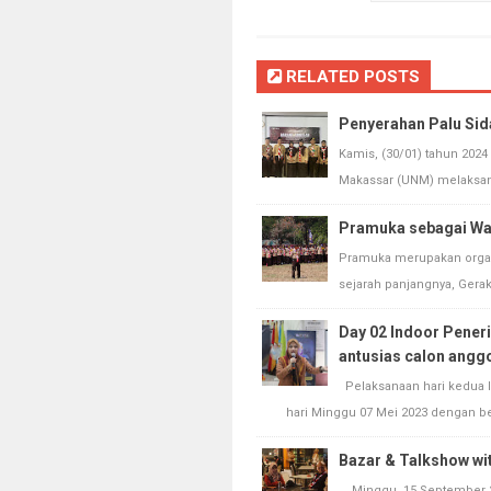
RELATED POSTS
Penyerahan Palu Si
Kamis, (30/01) tahun 202
Makassar (UNM) melaksan
Pramuka sebagai Wa
Pramuka merupakan organ
sejarah panjangnya, Gera
Day 02 Indoor Pener
antusias calon anggo
Pelaksanaan hari kedua 
hari Minggu 07 Mei 2023 dengan be
Bazar & Talkshow wi
Minggu, 15 September 2