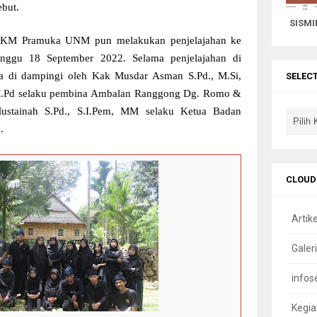
ebut.
SISMI
i UKM Pramuka UNM pun melakukan penjelajahan ke
inggu 18 September 2022. Selama penjelajahan di
 di dampingi oleh Kak Musdar Asman S.Pd., M.Si,
SELEC
, M.Pd selaku pembina Ambalan Ranggong Dg. Romo &
stainah S.Pd., S.I.Pem, MM selaku Ketua Badan
.
CLOUD
Artike
Galeri
infos
Kegia