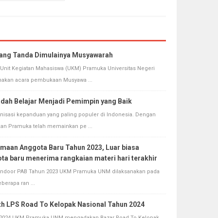
dang Tanda Dimulainya Musyawarah
4 Unit Kegiatan Mahasiswa (UKM) Pramuka Universitas Negeri
akan acara pembukaan Musyawa ...
dah Belajar Menjadi Pemimpin yang Baik
isasi kepanduan yang paling populer di Indonesia. Dengan
kan Pramuka telah memainkan pe ...
imaan Anggota Baru Tahun 2023, Luar biasa
ta baru menerima rangkaian materi hari terakhir
Indoor PAB Tahun 2023 UKM Pramuka UNM dilaksanakan pada
berapa ran ...
th LPS Road To Kelopak Nasional Tahun 2024
024 UKM Pramuka UNM mengadakan Bazar Road To Kelopak