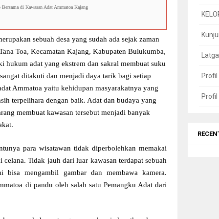
o Bersama di Kawasan Adat Ammatoa Kajang
KELO
Kunj
rupakan sebuah desa yang sudah ada sejak zaman
Tana Toa, Kecamatan Kajang, Kabupaten Bulukumba,
Latga
iki hukum adat yang ekstrem dan sakral membuat suku
Profi
ngat ditakuti dan menjadi daya tarik bagi setiap
adat Ammatoa yaitu kehidupan masyarakatnya yang
Profi
ih terpelihara dengan baik. Adat dan budaya yang
karang membuat kawasan tersebut menjadi banyak
akat.
RECEN
ntunya para wisatawan tidak diperbolehkan memakai
 celana. Tidak jauh dari luar kawasan terdapat sebuah
mi bisa mengambil gambar dan membawa kamera.
mmatoa di pandu oleh salah satu Pemangku Adat dari