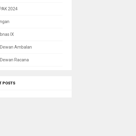
PAK 2024
ungan
bnas IX
l Dewan Ambalan
l Dewan Racana
T POSTS