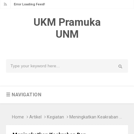
Error Loading Feed!
UKM Pramuka
UNM
☰ NAVIGATION
Home
Artikel
Kegiatan
Meningkatkan Keakraban Dan Kekeluargaan, UKM Pramuka UNM Mengadakan Fun Camp Tahun 2022!!