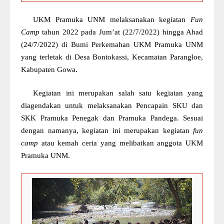
UKM
Pramuka UNM melaksanakan kegiatan
Fun
Camp
tahun 2022 pada
Jum’at
(22
/7/
2022)
hingga Ahad
(24/7/2022)
di Bumi
P
erkemahan UKM Pramuka UNM
yang terletak di
D
esa Bontokassi,
K
ecamatan Parangloe,
K
abupaten Gowa.
Kegiatan ini merupakan salah satu kegiatan yang
diagendakan untuk
melaksanakan P
encapain SKU dan
SKK
Pramuka Penegak dan Pramuka Pandega
. Sesuai
dengan namanya, kegiatan ini merupakan kegiatan
fun
camp
atau kemah ceria yang melibatkan anggota UKM
Pramuka UNM.