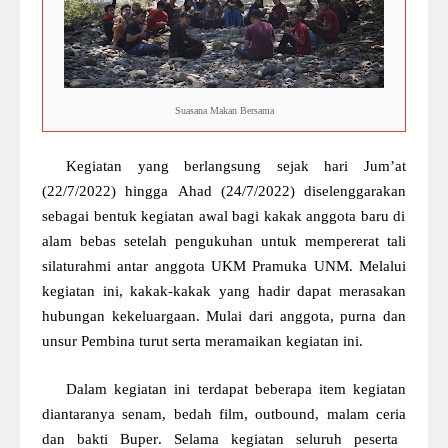
Suasana Makan Bersama
Kegiatan
yang
berlangsung sejak hari
J
um
’
at
(22/7/2022)
hingga
A
had
(24/7/2022)
di
selenggarakan
sebagai bentuk kegiatan awal bagi
kakak
anggota baru di
alam bebas setelah pengukuhan untuk mempererat tali
silaturahmi
antar
anggota UKM Pramuka UNM. Melalui
kegiatan ini
,
kakak-kakak
yang hadir dapat merasakan
hubungan kekeluargaa
n. Mulai dari anggota,
purna
dan
unsur Pembina
turut serta meramaikan kegiatan ini.
Dalam kegiatan ini terdapat beberapa item kegiatan
diantaranya senam,
b
edah
f
ilm, outbo
u
nd,
malam ceria
dan bakti Bu
per
. Selama kegiatan seluruh peserta