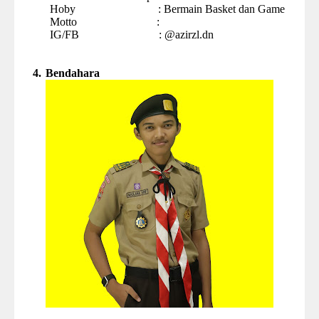
Hoby
:
Bermain Basket dan Game
Motto
:
IG/FB
: @azirzl.dn
4.
Bendahara