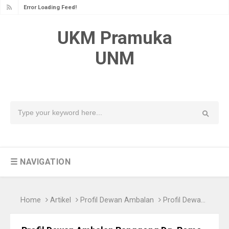
Error Loading Feed!
UKM Pramuka
UNM
☰ NAVIGATION
Home
Artikel
Profil Dewan Ambalan
Profil Dewan Ambalan Ranggong Dg. Romo Gugusdepan Kota Makassar 08-095 Pangkalan Universitas Negeri Makassar Periode 2021-2022