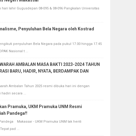
as Negeri Makassar
ri lahir Gugusdepan 08-095 & 08-096 Pangkalan Universitas
nalisme, Penyuluhan Bela Negara oleh Kostrad
engikuti penyuluhan Bela Negara pada pukul 17.00 hingga 17.45
AK Nasional t ...
ARAH AMBALAN MASA BAKTI 2023-2024 TAHUN
RASI BARU, HADIR, NYATA, BERDAMPAK DAN
warah Ambalan Tahun 2025 resmi dibuka hari ini dengan
adiri secara ...
akan Pramuka, UKM Pramuka UNM Resmi
iah Pandega!!
 Pandega Makassar - UKM Pramuka UNM tak henti
epat pad ...