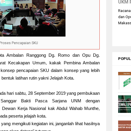
UKM 
Racana
dan Op
Makassa
Proses Pencapaian SKU
gota Ambalan Ranggong Dg. Romo dan Opu Dg.
POPUL
yarat Kecakapan Umum, kakak Pembina Ambalan
onsep pencapaian SKU dalam konsep yang lebih
ntuk latihan rutin yakni Jelajah Kota.
 pada hari sabtu, 28 September 2019 yang pembukaan
i Sanggar Bakti Pasca Sarjana UNM dengan
s Dewan Kerja Nasional kak Abdul Wahab Munthe,
a peserta jelajah kota.
ng mengikuti kegiatan ini, janganlah lihat hasilnya