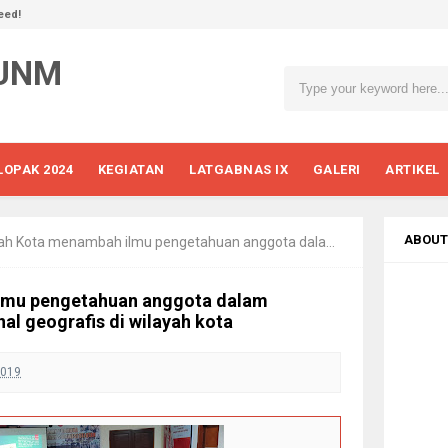
eed!
 UNM
LOPAK 2024
KEGIATAN
LATGABNAS IX
GALERI
ARTIKEL
ABOUT
ota menambah ilmu pengetahuan anggota dalam bersosialisasi dan mengenal geografis di wilayah kota
lmu pengetahuan anggota dalam
al geografis di wilayah kota
2019