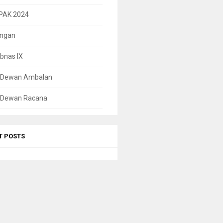
PAK 2024
ungan
bnas IX
l Dewan Ambalan
l Dewan Racana
T POSTS