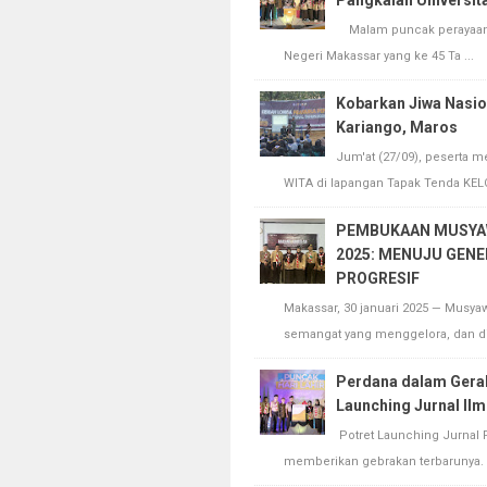
Pangkalan Universit
Malam puncak perayaan ha
Negeri Makassar yang ke 45 Ta ...
Kobarkan Jiwa Nasio
Kariango, Maros
Jum'at (27/09), peserta m
WITA di lapangan Tapak Tenda KELOP
PEMBUKAAN MUSYAW
2025: MENUJU GENE
PROGRESIF
Makassar, 30 januari 2025 — Musya
semangat yang menggelora, dan di h
Perdana dalam Ger
Launching Jurnal Ilm
Potret Launching Jurnal
memberikan gebrakan terbarunya. T