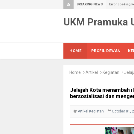
BREAKING NEWS
Error Loading F
UKM Pramuka
HOME
PROFIL DEWAN
KE
Home
Artikel
Kegiatan
Jelajah K
Jelajah Kota menambah i
bersosialisasi dan mengen
Artikel
Kegiatan
October 01, 