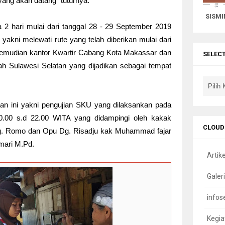
a yang akan datang" tuturnya.
SISMI
a 2 hari mulai dari tanggal 28 - 29 September 2019
 yakni melewati rute yang telah diberikan mulai dari
udian kantor Kwartir Cabang Kota Makassar dan
SELEC
rah Sulawesi Selatan y
ang dijadikan sebagai tempat
an ini yakni pengujian SKU yang dilaksankan pada
20.00 s.d 22.00 WITA yang didampingi oleh kakak
CLOUD
. Romo dan Opu Dg. Risadju kak Muhammad fajar
mari M.Pd.
Artike
Galeri
infos
Kegia