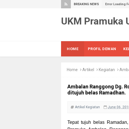
BREAKING NEWS
Error Loading F
UKM Pramuka
HOME
PROFIL DEWAN
KE
Home
Artikel
Kegiatan
Ambalan
Ambalan Ranggong Dg. Rom
ditujuh belas Ramadhan.
Artikel
Kegiatan
June 06, 201
Tepat tujuh belas Ramadan,