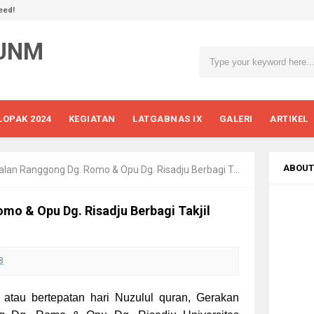
eed!
 UNM
LOPAK 2024
KEGIATAN
LATGABNAS IX
GALERI
ARTIKEL
ABOUT
 Ranggong Dg. Romo & Opu Dg. Risadju Berbagi Takjil ditujuh belas Ramadhan.
o & Opu Dg. Risadju Berbagi Takjil
8
 atau bertepatan hari Nuzulul quran, Gerakan