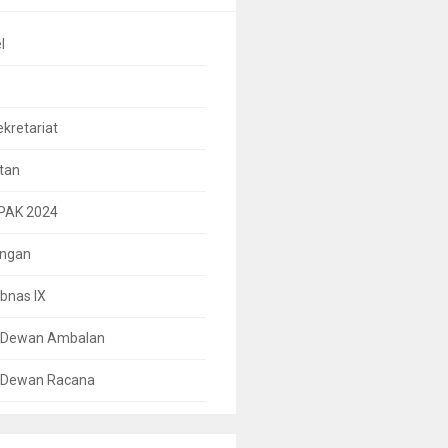
l
ekretariat
tan
PAK 2024
ungan
bnas IX
l Dewan Ambalan
l Dewan Racana