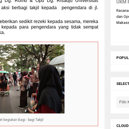
 Dg. Romo & Opu Dg. Risadju Universitas
UKM 
aksi berbagi takjil kepada pengendara di jl.
Racana
dan Op
berikan sedikit rezeki kepada sesama, mereka
Makassa
jil kepada para pengendara yang tidak sempat
ka.
POPUL
SELEC
et kegiatan Bagi - bagi Takjil
CLOUD