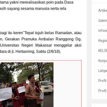
 utama yakni merealisasikan poin pada Dasa
asih sayang sesama manusia serta rela
Artike
Galeri
infos
agi itu keren"
Tepat tujuh belas Ramadan, atau
uran, Gerakan Pramuka Ambalan Ranggong Dg.
Kegia
iversitas Negeri Makassar menggelar aksi
KELO
ra di jl. Hertasning, Sabtu (2/6/18).
Kunj
Latga
Profi
Profi