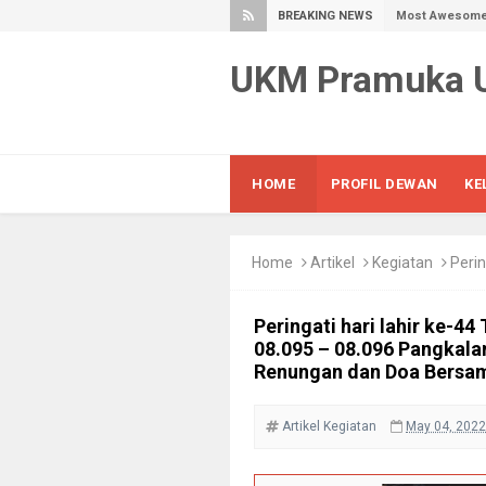
BREAKING NEWS
Most Awesome 
Overall of Fas
UKM Pramuka
Awesome Fashio
Best Way to St
7 Ways To Trave
Most Awesome 
HOME
PROFIL DEWAN
KE
Surreal Sculpt
Vectorized iPh
Home
Artikel
Kegiatan
Peringati har
Your Own Hom
Quit Talking a
Peringati hari lahir ke-4
Hand Crafted M
08.095 – 08.096 Pangkala
Floating Archi
Renungan dan Doa Bersa
Museum Helps Ki
Apocalyptic Lo
Artikel
Kegiatan
May 04, 2022
Summer Holida