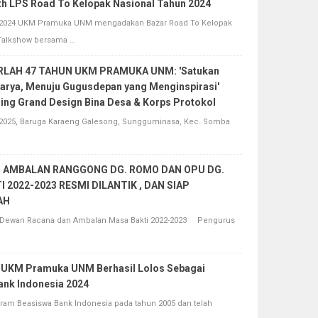
th LPS Road To Kelopak Nasional Tahun 2024
024 UKM Pramuka UNM mengadakan Bazar Road To Kelopak
Talkshow bersama ...
LAH 47 TAHUN UKM PRAMUKA UNM: 'Satukan
arya, Menuju Gugusdepan yang Menginspirasi'
ing Grand Design Bina Desa & Korps Protokol
2025, Baruga Karaeng Galesong, Sungguminasa, Kec. Somba
 AMBALAN RANGGONG DG. ROMO DAN OPU DG.
 2022-2023 RESMI DILANTIK , DAN SIAP
AH
 Dewan Racana dan Ambalan Masa Bakti 2022-2023 Pengurus
a UKM Pramuka UNM Berhasil Lolos Sebagai
ank Indonesia 2024
 Beasiswa Bank Indonesia pada tahun 2005 dan telah