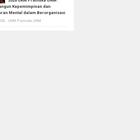
2026 UKM Pramuka UNM :
ngun Kepemimpinan dan
ran Mental dalam Berorganisasi
026
UKM Pramuka UNM