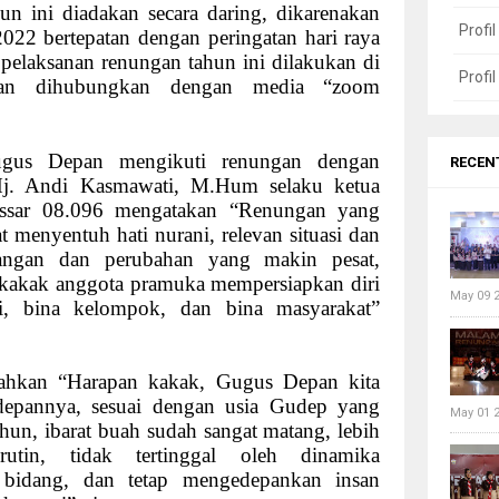
n ini diadakan secara daring, dikarenakan
Profi
022 bertepatan dengan peringatan hari raya
di pelaksanan renungan tahun ini dilakukan di
Profi
dan dihubungkan dengan media “zoom
gus Depan mengikuti renungan dengan
RECEN
Hj. Andi Kasmawati, M.Hum selaku ketua
sar 08.096 mengatakan “Renungan yang
menyentuh hati nurani, relevan situasi dan
tangan dan perubahan yang makin pesat,
kakak anggota pramuka mempersiapkan diri
May 09 
ri, bina kelompok, dan bina masyarakat”
hkan “Harapan kakak, Gugus Depan kita
depannya, sesuai dengan usia Gudep yang
May 01 
hun, ibarat buah sudah sangat matang, lebih
 rutin, tidak tertinggal oleh dinamika
 bidang, dan tetap mengedepankan insan