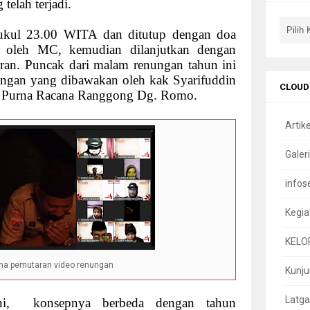
 telah terjadi.
ukul 23.00 WITA dan ditutup dengan doa
a oleh MC, kemudian dilanjutkan dengan
ran. Puncak dari malam renungan tahun ini
ungan yang dibawakan oleh kak Syarifuddin
CLOUD
u Purna Racana Ranggong Dg. Romo.
Artike
Galeri
infos
Kegia
KELO
na pemutaran video renungan
Kunj
Latga
i,
konsepnya berbeda dengan tahun