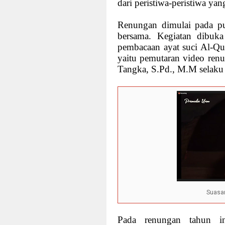
dari peristiwa-peristiwa yang
Renungan dimulai pada p
bersama. Kegiatan dibuk
pembacaan ayat suci Al-Qu
yaitu pemutaran video ren
Tangka, S.Pd., M.M selak
Suasa
Pada renungan tahun in