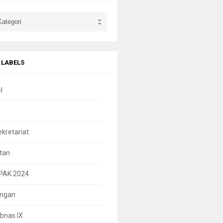
 LABELS
l
ekretariat
tan
PAK 2024
ungan
bnas IX