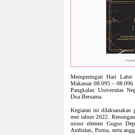
Youtube Respo
Invision Theme
Top Destinatio
Sweet Yummy 
Sweet Girl As 
Clear and Refr
Your Internet H
Pembuka
It Was Really F
White and Bro
Memperingati Hari Lahi
Invision Resp
Makassar 08.095 – 08.09
Pangkalan Universitas N
Doa Bersama.
Kegiatan ini dilaksanakan
mei tahun 2022. Renungan 
unsur elemen Gugus Dep
Ambalan, Purna, serta ang