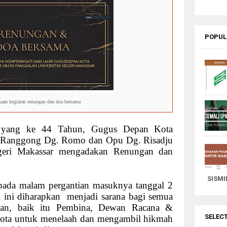
nsive Video
 For You
ns To Travel Next Summer
POPUL
Chocolate Cake
A Cupcake
eshing
abits Create Your Reality
an kegiatan renungan dan doa bersama
un
wn Snowy Forest
r yang ke 44 Tahun, Gugus Depan Kota
onsive Blogger Theme
6 Ranggong Dg. Romo dan Opu Dg. Risadju
egeri Makassar mengadakan Renungan dan
SISMI
 pada malam pergantian masuknya tanggal 2
ini diharapkan
menjadi sarana bagi semua
an, baik itu Pembina, Dewan Racana &
SELEC
gota untuk menelaah dan mengambil hikmah