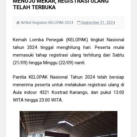
MENUJU MEKAR, REGISTRASI ULANG
Waves
TELAH TERBUKA
Museum Helps Kids Learn Skills to
‘Invent the Future’
Artikel
Kegiatan
KELOPAK 2024
September 21, 2024
Apocalyptic Looks for Your 2018
Mood
Kemah Lomba Penegak (KELOPAK) tingkat Nasional
Summer Holiday Dream on The
tahun 2024 tinggal menghitung hari. Peserta mulai
Beach
memasuki tahap registrasi ulang terhitung dari Sabtu
(21/09) hingga Minggu (22/09) nanti.
Youtube Responsive Video
Invision Theme For You
Panitia KELOPAK Nasional Tahun 2024 telah bersiap
Top Destinations To Travel Next
menerima peserta untuk melakukan registrasi ulang di
Summer
Aula indoor 4321 Kostrad Kariango, dari pukul 13.00
Sweet Yummy Chocolate Cake
WITA hingga 23.00 WITA.
Sweet Girl As A Cupcake
Clear and Refreshing
Your Internet Habits Create Your
Reality