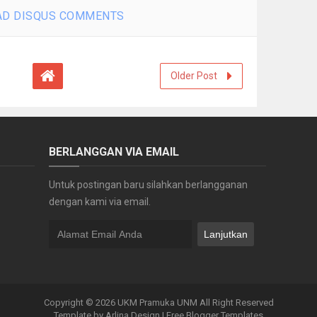
D DISQUS COMMENTS
Older Post
BERLANGGAN VIA EMAIL
Untuk postingan baru silahkan berlangganan
dengan kami via email.
Copyright ©
2026
UKM Pramuka UNM
All Right Reserved
Template by
Arlina Design
|
Free Blogger Templates