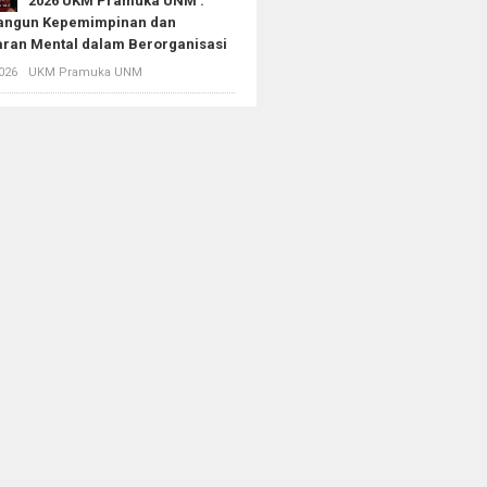
2026 UKM Pramuka UNM :
ngun Kepemimpinan dan
ran Mental dalam Berorganisasi
026
UKM Pramuka UNM