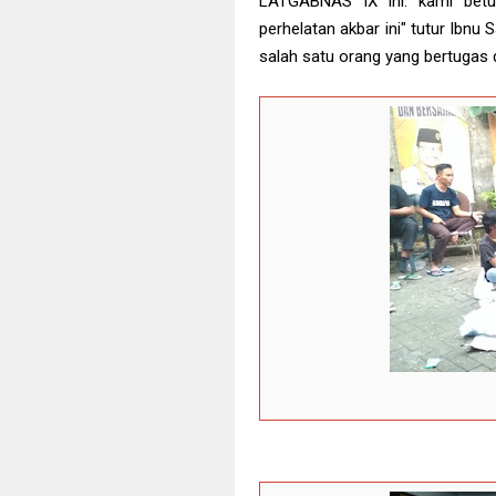
LATGABNAS IX ini. kami betu
perhelatan akbar ini" tutur Ibn
salah satu orang yang bertugas 