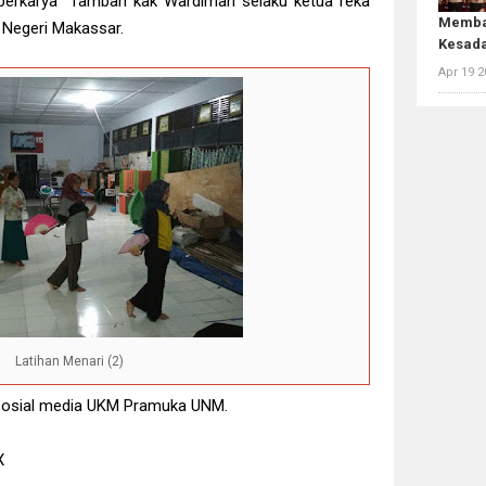
berkarya" Tambah kak Wardiman selaku ketua reka
Memba
 Negeri Makassar.
Kesada
Apr 19 2
Latihan Menari (2)
i sosial media UKM Pramuka UNM.
X