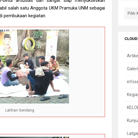
l-betul antusias dan sangat siap menyukseskan
u Sabil salah satu Anggota UKM Pramuka UNM sebagai
di pembukaan kegiatan.
CLOUD
Artike
Galeri
infos
Kegia
KELO
Latihan Gendang
Kunj
Latga