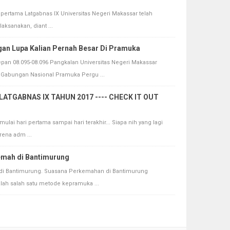
ertama Latgabnas IX Universitas Negeri Makassar telah
aksanakan, diant ...
gan Lupa Kalian Pernah Besar Di Pramuka
n 08.095-08.096 Pangkalan Universitas Negeri Makassar
 Gabungan Nasional Pramuka Pergu ...
 LATGABNAS IX TAHUN 2017 ---- CHECK IT OUT
ulai hari pertama sampai hari terakhir... Siapa nih yang lagi
rena adm ...
mah di Bantimurung
i Bantimurung. Suasana Perkemahan di Bantimurung
lah salah satu metode kepramuka ...