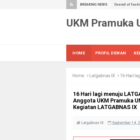
BREAKING NEWS
Overall of Fas
Awesome Fashio
UKM Pramuka
Best Way to St
7 Ways To Trave
Most Awesome 
Surreal Sculpt
HOME
PROFIL DEWAN
KE
Vectorized iPh
Your Own Hom
Home
Latgabnas IX
16 Hari lagi menuju L
Quit Talking a
Hand Crafted M
16 Hari lagi menuju LATG
Floating Archi
Anggota UKM Pramuka UN
Museum Helps Ki
Kegiatan LATGABNAS IX
Apocalyptic Lo
Summer Holida
Latgabnas IX
September 14, 
Youtube Respo