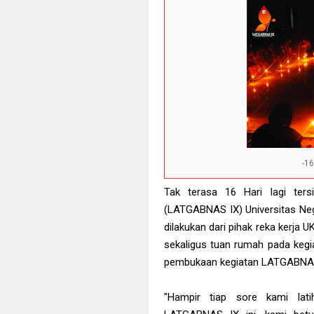
Invision Theme
Top Destinatio
Sweet Yummy 
Sweet Girl As 
Clear and Refr
Your Internet H
It Was Really F
White and Bro
-1
Invision Resp
Most Awesome 
Tak terasa 16 Hari lagi t
(LATGABNAS IX) Universitas Neg
dilakukan dari pihak reka kerj
sekaligus tuan rumah pada kegia
pembukaan kegiatan LATGABNA
"Hampir tiap sore kami lat