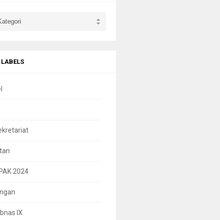
 LABELS
l
ekretariat
tan
PAK 2024
ungan
bnas IX