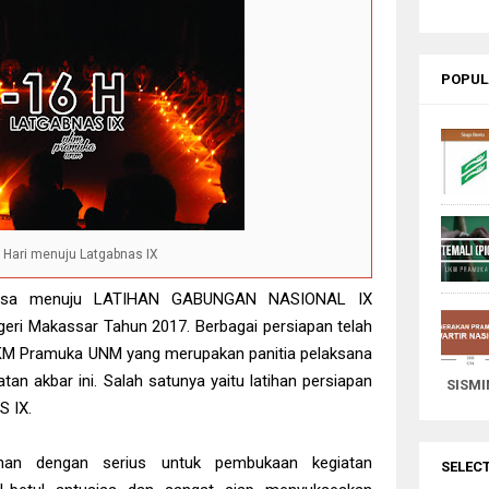
 For You
ns To Travel Next Summer
Chocolate Cake
POPUL
A Cupcake
eshing
abits Create Your Reality
un
wn Snowy Forest
6 Hari menuju Latgabnas IX
onsive Blogger Theme
Breathtaking Places
ersisa menuju LATIHAN GABUNGAN NASIONAL IX
eri Makassar Tahun 2017. Berbagai persiapan telah
a UKM Pramuka UNM yang merupakan panitia pelaksana
tan akbar ini. Salah satunya yaitu latihan persiapan
SISMI
S IX.
ihan dengan serius untuk pembukaan kegiatan
SELEC